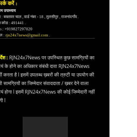
पर्क करें :
भम उपाध्याय
 : बख्तावर चाल , वार्ड नंबर - 18 , तुलसीपुर , राजनांदगाँव .
न कोड : 491441 .
.: +919827297020
ेल :
rjn24x7news@gmail.com
.
्देश :
RJN24x7News पर उपस्थित कुछ सामग्रियों का
वयं के होने का अधिकार संबंधी दावा RJN24x7News
ीं करता है l इसमें उपलब्ध ख़बरों की त्रुटी या उपयोग की
ी सामग्रियों का जिम्मेदार संवाददाता / ख़बर देने वाला
वयं होगा l इसमें RJN24x7News की कोई जिम्मेदारी नहीं
गी l