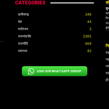
CATEGORIES
सं
शु
पता
छत्तीसगढ़
246
पि
देश
44
Mo
ईम
मनोरंजन
3
राजनांदगाँव
2365
राजनीति
469
निर
स्वास्थ्य
82
स्
नह
गय
JOIN OUR WHATSAPP GROUP
स्
हो