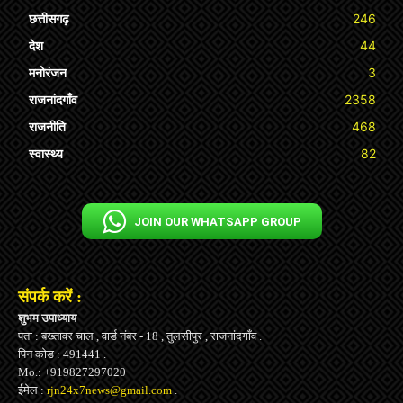
छत्तीसगढ़
246
देश
44
मनोरंजन
3
राजनांदगाँव
2358
राजनीति
468
स्वास्थ्य
82
JOIN OUR WHATSAPP GROUP
संपर्क करें :
शुभम उपाध्याय
पता : बख्तावर चाल , वार्ड नंबर - 18 , तुलसीपुर , राजनांदगाँव .
पिन कोड : 491441 .
Mo.: +919827297020
ईमेल :
rjn24x7news@gmail.com
.