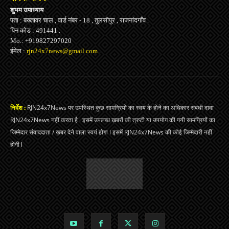
शुभम उपाध्याय
पता : बख्तावर चाल , वार्ड नंबर - 18 , तुलसीपुर , राजनांदगाँव .
पिन कोड : 491441 .
Mo.: +919827297020
ईमेल :
rjn24x7news@gmail.com
.
निर्देश :
RJN24x7News पर उपस्थित कुछ सामग्रियों का स्वयं के होने का अधिकार संबंधी दावा
RJN24x7News नहीं करता है l इसमें उपलब्ध ख़बरों की त्रुटी या उपयोग की गयी सामग्रियों का
जिम्मेदार संवाददाता / ख़बर देने वाला स्वयं होगा l इसमें RJN24x7News की कोई जिम्मेदारी नहीं
होगी l