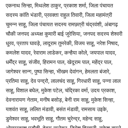
एकनाथ सिन्हा, मिथलेश ठाकुर, प्रकाश शर्मा, जिला पंचायत
सदस्य कांति भंडारी, प्रवक्ता राहुल तिवारी, जिला महामंत्री
चुमन्न साहू, जिला पंचायत सदस्य रामछत्री चंद्रवंशी, अंबागढ़
चौकी जनपद अध्यक्ष कुमारी बाई जुरेसिया, जनपद सदस्य शेश्वरी
धु्रव, प्रताप घावड़े, लादूराम तुमरेकी, विजय साहू, नरेश निषाद,
कमलेश यादव, रेवाराम लाडेकर, कन्हैया कोले, जयपाल यादव,
धर्मेंद्र साहू, संजीव, हिरामन पाल, खेदूराम पाल, महेंद्र पाल,
जागेश्वर सान्ग, पुष्पा सिन्हा, भीखम देवांगन, हेमलता बंजारे,
प्रतिमा साहू, देव पन्द्रो, लालचंद साहू, गिरधारी साहू, पन्ना लाल
साहू, विशाल बघेल, मुकेश पटेल, चंद्रिका वर्मा, उदय प्रकाश,
देवनारायण नेताम, मनीष बसोड़, बेनी राम साहू, मुकेश सिन्हा,
यशवंत साहू, ललित मंडावी, बसंत मंडावी, रामसाय उइके,
डुमेश्वर साहू, भवभूति साहू, गौतम चुरेन्द्र, महेन्द साहू,