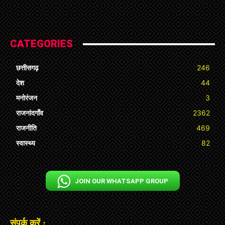
CATEGORIES
छत्तीसगढ़
246
देश
44
मनोरंजन
3
राजनांदगाँव
2362
राजनीति
469
स्वास्थ्य
82
JOIN OUR WHATSAPP GROUP
संपर्क करें :