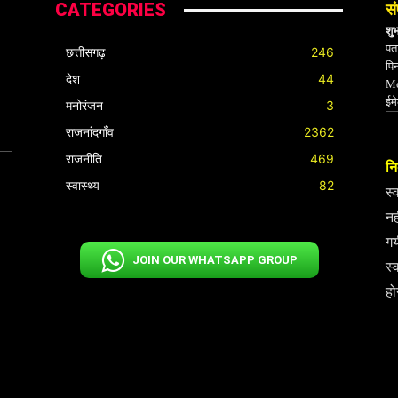
CATEGORIES
सं
शु
पता
छत्तीसगढ़
246
पि
देश
44
Mo
ईम
मनोरंजन
3
राजनांदगाँव
2362
राजनीति
469
निर
स्वास्थ्य
82
स्
नह
गय
JOIN OUR WHATSAPP GROUP
स्
हो