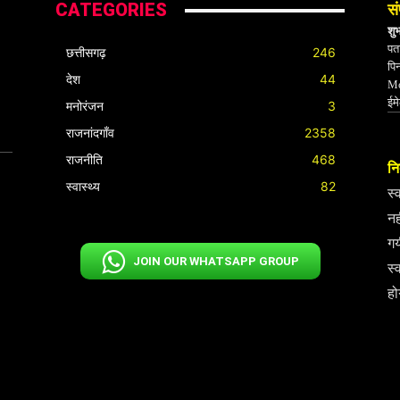
CATEGORIES
सं
शु
पता
छत्तीसगढ़
246
पि
देश
44
Mo
ईम
मनोरंजन
3
राजनांदगाँव
2358
राजनीति
468
निर
स्वास्थ्य
82
स्
नह
गय
JOIN OUR WHATSAPP GROUP
स्
हो