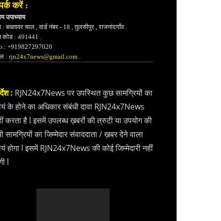
पर्क करें :
भम उपाध्याय
 : बख्तावर चाल , वार्ड नंबर - 18 , तुलसीपुर , राजनांदगाँव .
न कोड : 491441 .
.: +919827297020
ेल :
rjn24x7news@gmail.com
.
्देश :
RJN24x7News पर उपस्थित कुछ सामग्रियों का
वयं के होने का अधिकार संबंधी दावा RJN24x7News
ीं करता है l इसमें उपलब्ध ख़बरों की त्रुटी या उपयोग की
ी सामग्रियों का जिम्मेदार संवाददाता / ख़बर देने वाला
वयं होगा l इसमें RJN24x7News की कोई जिम्मेदारी नहीं
गी l