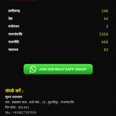
छत्तीसगढ़
246
देश
44
मनोरंजन
3
राजनांदगाँव
2358
राजनीति
468
स्वास्थ्य
82
JOIN OUR WHATSAPP GROUP
संपर्क करें :
शुभम उपाध्याय
पता : बख्तावर चाल , वार्ड नंबर - 18 , तुलसीपुर , राजनांदगाँव .
पिन कोड : 491441 .
Mo.: +919827297020