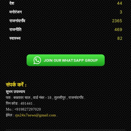
देश
44
मनोरंजन
3
राजनांदगाँव
2365
राजनीति
469
स्वास्थ्य
82
JOIN OUR WHATSAPP GROUP
संपर्क करें :
शुभम उपाध्याय
पता : बख्तावर चाल , वार्ड नंबर - 18 , तुलसीपुर , राजनांदगाँव .
पिन कोड : 491441 .
Mo.: +919827297020
ईमेल :
rjn24x7news@gmail.com
.