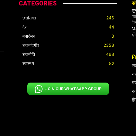
CATEGORIES
सं
शु
पता
छत्तीसगढ़
246
पि
देश
44
Mo
ईम
मनोरंजन
3
राजनांदगाँव
2358
राजनीति
468
निर
स्वास्थ्य
82
स्
नह
गय
JOIN OUR WHATSAPP GROUP
स्
हो