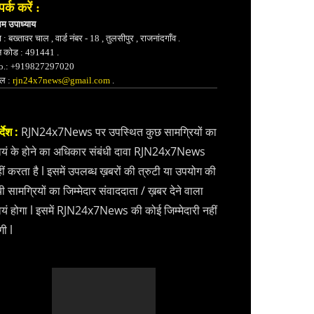
पर्क करें :
भम उपाध्याय
 : बख्तावर चाल , वार्ड नंबर - 18 , तुलसीपुर , राजनांदगाँव .
न कोड : 491441 .
.: +919827297020
ेल :
rjn24x7news@gmail.com
.
्देश :
RJN24x7News पर उपस्थित कुछ सामग्रियों का
वयं के होने का अधिकार संबंधी दावा RJN24x7News
ीं करता है l इसमें उपलब्ध ख़बरों की त्रुटी या उपयोग की
ी सामग्रियों का जिम्मेदार संवाददाता / ख़बर देने वाला
वयं होगा l इसमें RJN24x7News की कोई जिम्मेदारी नहीं
गी l