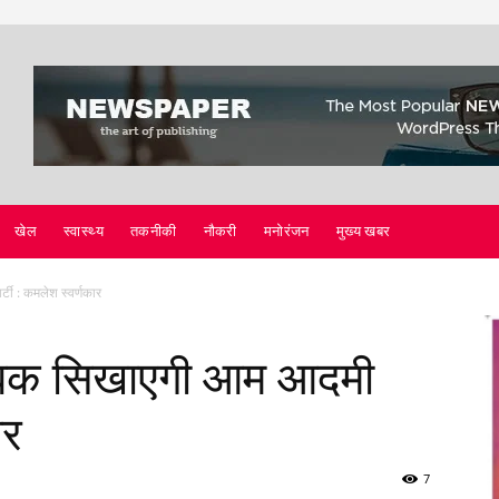
खेल
स्वास्थ्य
तकनीकी
नौकरी
मनोरंजन
मुख्य खबर
टी : कमलेश स्वर्णकार
 सबक सिखाएगी आम आदमी
ार
7