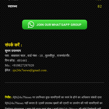
स्वास्थ्य
82
JOIN OUR WHATSAPP GROUP
संपर्क करें :
शुभम उपाध्याय
पता : बख्तावर चाल , वार्ड नंबर - 18 , तुलसीपुर , राजनांदगाँव .
पिन कोड : 491441 .
Mo.: +919827297020
ईमेल :
rjn24x7news@gmail.com
.
निर्देश :
RJN24x7News पर उपस्थित कुछ सामग्रियों का स्वयं के होने का अधिकार संबंधी दावा
RJN24x7News नहीं करता है l इसमें उपलब्ध ख़बरों की त्रुटी या उपयोग की गयी सामग्रियों का
जिम्मेदार संवाददाता / ख़बर देने वाला स्वयं होगा l इसमें RJN24x7News की कोई जिम्मेदारी नहीं