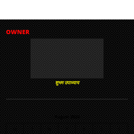
OWNER
शुभम उपाध्याय
August 2026
M
T
W
T
F
S
S