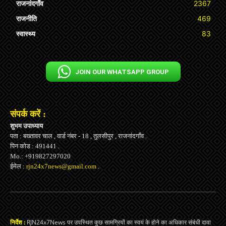
राजनांदगाँव
2367
राजनीति
469
स्वास्थ्य
83
JOIN OUR WHATSAPP GROUP
संपर्क करें :
शुभम उपाध्याय
पता : बख्तावर चाल , वार्ड नंबर - 18 , तुलसीपुर , राजनांदगाँव .
पिन कोड : 491441 .
Mo.: +919827297020
ईमेल :
rjn24x7news@gmail.com
.
निर्देश :
RJN24x7News पर उपस्थित कुछ सामग्रियों का स्वयं के होने का अधिकार संबंधी दावा