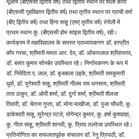
भूआर्य (बीएससी द्वितीय वर्ष) तथा द्वितीय स्थान पर मिली कोरी
(बीएससी गृहविज्ञान द्वितीय वर्ष) तथा तृतीय स्थान पर प्राची वर्मा
(बीए द्वितीय वर्ष) तथा हिना साहू (एमए तृतीय वर्ष) रंगोली में
प्रथम स्थान कु. (बीएससी होम सांइस द्वितीय वर्ष), रही।
कार्यक्रम में महाविद्यालय के समस्त प्राध्यापकगण डॉ. हरप्रीत
कौर गरचा, श्रीमती ममता आर. देव, डॉ. ओंकारलाल श्रीवास्तव,
डॉ. बसंत कुमार सोनबेर उपस्थित रहे। निर्णायकगण के रूप में
डॉ. निवेदिता ए. लाल, डॉ. बृजबाला उइके, श्रीमती रामकुमारी
धुर्वा, डॉ. युगेश्वरी साहू, श्रीमती नीलम राम धनसाय, श्रीमती
तारा ठाकुर, डॉ. ओपी शर्मा, डॉ. दुर्गा शर्मा, श्रीमती शैलजा
तिवारी, डॉ. चेतना गुप्ता, डॉ. मोना माखीजा, डॉ. पुजा चौधरी, कु.
डाकेश्वरी साहू, सुरेन्द्र पटले, योगेन्द्र कुमार, कु. हर्षा कुशवाहा,
कु. गीता साहू, श्रीमती शानवी, कु. प्रिया तलरेजा उपस्थित रहे।
प्रतियोगिता का सफलतापूर्वक संचालन डॉ. रेनु त्रिपाठी, डॉ.