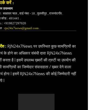
पर्क करें :
भम उपाध्याय
 : बख्तावर चाल , वार्ड नंबर - 18 , तुलसीपुर , राजनांदगाँव .
न कोड : 491441 .
.: +919827297020
ेल :
rjn24x7news@gmail.com
.
्देश :
RJN24x7News पर उपस्थित कुछ सामग्रियों का
वयं के होने का अधिकार संबंधी दावा RJN24x7News
ीं करता है l इसमें उपलब्ध ख़बरों की त्रुटी या उपयोग की
ी सामग्रियों का जिम्मेदार संवाददाता / ख़बर देने वाला
वयं होगा l इसमें RJN24x7News की कोई जिम्मेदारी नहीं
गी l