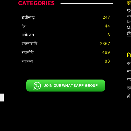
CATEGORIES
सं
शु
पता
छत्तीसगढ़
247
पि
देश
44
Mo
ईम
मनोरंजन
3
राजनांदगाँव
2367
राजनीति
469
निर
स्वास्थ्य
83
स्
नह
गय
JOIN OUR WHATSAPP GROUP
स्
हो