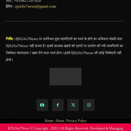
Mo.: +919827297020
ईमेल :
rjn24x7news@gmail.com
.
निर्देश :
RJN24x7News पर उपस्थित कुछ सामग्रियों का स्वयं के होने का अधिकार संबंधी दावा
RJN24x7News नहीं करता है l इसमें उपलब्ध ख़बरों की त्रुटी या उपयोग की गयी सामग्रियों का
जिम्मेदार संवाददाता / ख़बर देने वाला स्वयं होगा l इसमें RJN24x7News की कोई जिम्मेदारी नहीं
होगी l
Home
|
About
|
Privacy Policy
RJN24x7News © Copyright - 2023 | All Rights Reserved. Developed & Managing