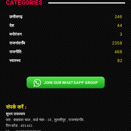
CATEGORIES
छत्तीसगढ़
246
देश
44
मनोरंजन
3
राजनांदगाँव
2358
राजनीति
468
स्वास्थ्य
82
JOIN OUR WHATSAPP GROUP
संपर्क करें :
शुभम उपाध्याय
पता : बख्तावर चाल , वार्ड नंबर - 18 , तुलसीपुर , राजनांदगाँव .
पिन कोड : 491441 .