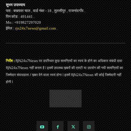
शुभम उपाध्याय
पता : बख्तावर चाल , वार्ड नंबर - 18 , तुलसीपुर , राजनांदगाँव .
पिन कोड : 491441 .
Mo.: +919827297020
ईमेल :
rjn24x7news@gmail.com
.
निर्देश :
RJN24x7News पर उपस्थित कुछ सामग्रियों का स्वयं के होने का अधिकार संबंधी दावा
RJN24x7News नहीं करता है l इसमें उपलब्ध ख़बरों की त्रुटी या उपयोग की गयी सामग्रियों का
जिम्मेदार संवाददाता / ख़बर देने वाला स्वयं होगा l इसमें RJN24x7News की कोई जिम्मेदारी नहीं
होगी l