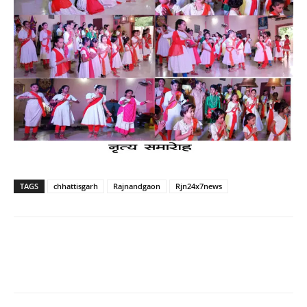
TAGS
chhattisgarh
Rajnandgaon
Rjn24x7news
WhatsApp
Facebook
Twitter