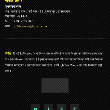
संपर्क करें :
शुभम उपाध्याय
पता : बख्तावर चाल , वार्ड नंबर - 18 , तुलसीपुर , राजनांदगाँव .
पिन कोड : 491441 .
Mo.: +919827297020
ईमेल :
rjn24x7news@gmail.com
.
निर्देश :
RJN24x7News पर उपस्थित कुछ सामग्रियों का स्वयं के होने का अधिकार संबंधी दावा
RJN24x7News नहीं करता है l इसमें उपलब्ध ख़बरों की त्रुटी या उपयोग की गयी सामग्रियों का
जिम्मेदार संवाददाता / ख़बर देने वाला स्वयं होगा l इसमें RJN24x7News की कोई जिम्मेदारी नहीं
होगी l