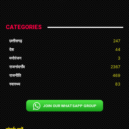
« Jul
CATEGORIES
छत्तीसगढ़
247
देश
44
मनोरंजन
3
राजनांदगाँव
2367
राजनीति
469
स्वास्थ्य
83
JOIN OUR WHATSAPP GROUP