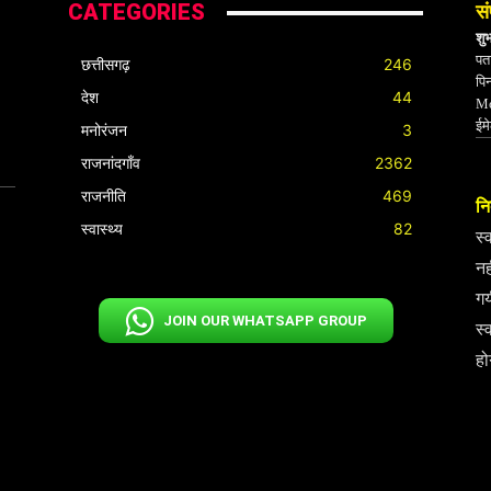
CATEGORIES
सं
शु
पता
छत्तीसगढ़
246
पि
देश
44
Mo
ईम
मनोरंजन
3
राजनांदगाँव
2362
राजनीति
469
निर
स्वास्थ्य
82
स्
नह
गय
JOIN OUR WHATSAPP GROUP
स्
हो