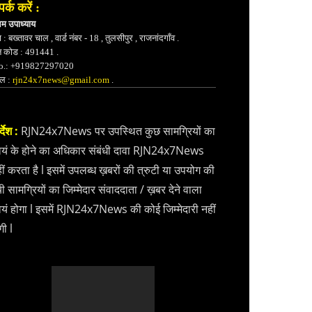
पर्क करें :
भम उपाध्याय
 : बख्तावर चाल , वार्ड नंबर - 18 , तुलसीपुर , राजनांदगाँव .
न कोड : 491441 .
.: +919827297020
ेल :
rjn24x7news@gmail.com
.
्देश :
RJN24x7News पर उपस्थित कुछ सामग्रियों का
वयं के होने का अधिकार संबंधी दावा RJN24x7News
ीं करता है l इसमें उपलब्ध ख़बरों की त्रुटी या उपयोग की
ी सामग्रियों का जिम्मेदार संवाददाता / ख़बर देने वाला
वयं होगा l इसमें RJN24x7News की कोई जिम्मेदारी नहीं
गी l