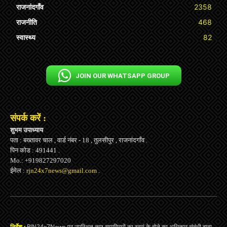
राजनांदगाँव
2358
राजनीति
468
स्वास्थ्य
82
JOIN OUR WHATSAPP GROUP
संपर्क करें :
शुभम उपाध्याय
पता : बख्तावर चाल , वार्ड नंबर - 18 , तुलसीपुर , राजनांदगाँव .
पिन कोड : 491441 .
Mo.: +919827297020
ईमेल :
rjn24x7news@gmail.com
.
निर्देश :
RJN24x7News पर उपस्थित कुछ सामग्रियों का स्वयं के होने का अधिकार संबंधी दावा