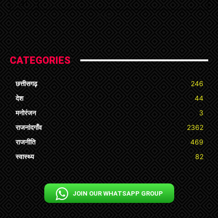
31
« Jul
CATEGORIES
छत्तीसगढ़
246
देश
44
मनोरंजन
3
राजनांदगाँव
2362
राजनीति
469
स्वास्थ्य
82
JOIN OUR WHATSAPP GROUP