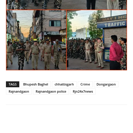
TAGS
Bhupesh Baghel
chhattisgarh
Crime
Dongargaon
Rajnandgaon
Rajnandgaon police
Rjn24x7news
WhatsApp
Facebook
Twitter