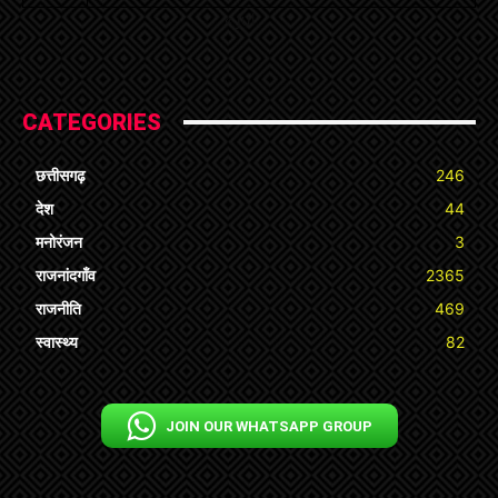
« Jul
CATEGORIES
छत्तीसगढ़
246
देश
44
मनोरंजन
3
राजनांदगाँव
2365
राजनीति
469
स्वास्थ्य
82
JOIN OUR WHATSAPP GROUP