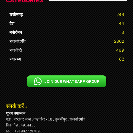
CATEGORIES
छत्तीसगढ़
246
देश
44
मनोरंजन
3
राजनांदगाँव
2362
राजनीति
469
स्वास्थ्य
82
JOIN OUR WHATSAPP GROUP
संपर्क करें :
शुभम उपाध्याय
पता : बख्तावर चाल , वार्ड नंबर - 18 , तुलसीपुर , राजनांदगाँव .
पिन कोड : 491441 .
Mo.: +919827297020