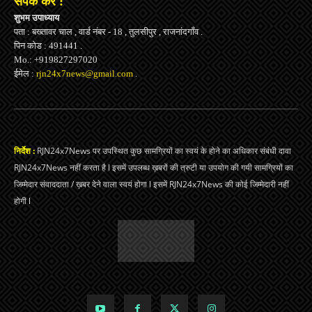
संपर्क करें :
शुभम उपाध्याय
पता : बख्तावर चाल , वार्ड नंबर - 18 , तुलसीपुर , राजनांदगाँव .
पिन कोड : 491441 .
Mo.: +919827297020
ईमेल :
rjn24x7news@gmail.com
.
निर्देश :
RJN24x7News पर उपस्थित कुछ सामग्रियों का स्वयं के होने का अधिकार संबंधी दावा
RJN24x7News नहीं करता है l इसमें उपलब्ध ख़बरों की त्रुटी या उपयोग की गयी सामग्रियों का
जिम्मेदार संवाददाता / ख़बर देने वाला स्वयं होगा l इसमें RJN24x7News की कोई जिम्मेदारी नहीं
होगी l