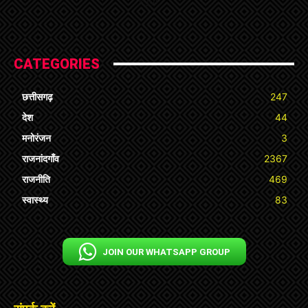
« Jul
CATEGORIES
छत्तीसगढ़
247
देश
44
मनोरंजन
3
राजनांदगाँव
2367
राजनीति
469
स्वास्थ्य
83
JOIN OUR WHATSAPP GROUP