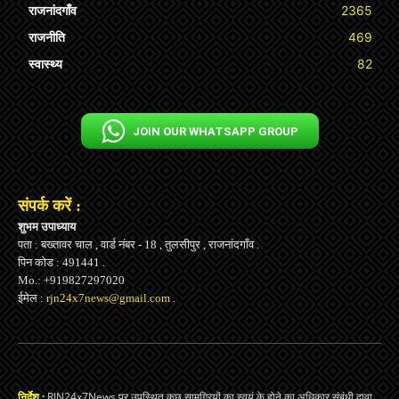
राजनांदगाँव
2365
राजनीति
469
स्वास्थ्य
82
JOIN OUR WHATSAPP GROUP
संपर्क करें :
शुभम उपाध्याय
पता : बख्तावर चाल , वार्ड नंबर - 18 , तुलसीपुर , राजनांदगाँव .
पिन कोड : 491441 .
Mo.: +919827297020
ईमेल :
rjn24x7news@gmail.com
.
निर्देश :
RJN24x7News पर उपस्थित कुछ सामग्रियों का स्वयं के होने का अधिकार संबंधी दावा