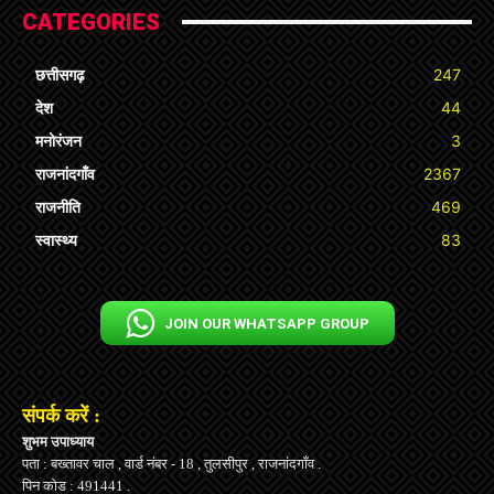
CATEGORIES
छत्तीसगढ़
247
देश
44
मनोरंजन
3
राजनांदगाँव
2367
राजनीति
469
स्वास्थ्य
83
JOIN OUR WHATSAPP GROUP
संपर्क करें :
शुभम उपाध्याय
पता : बख्तावर चाल , वार्ड नंबर - 18 , तुलसीपुर , राजनांदगाँव .
पिन कोड : 491441 .