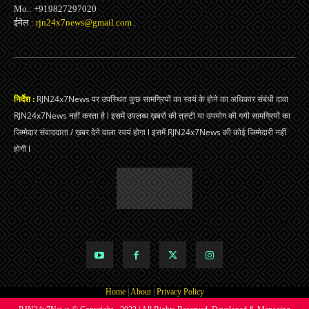
Mo.: +919827297020
ईमेल :
rjn24x7news@gmail.com
.
निर्देश :
RJN24x7News पर उपस्थित कुछ सामग्रियों का स्वयं के होने का अधिकार संबंधी दावा
RJN24x7News नहीं करता है l इसमें उपलब्ध ख़बरों की त्रुटी या उपयोग की गयी सामग्रियों का
जिम्मेदार संवाददाता / ख़बर देने वाला स्वयं होगा l इसमें RJN24x7News की कोई जिम्मेदारी नहीं
होगी l
Home
|
About
|
Privacy Policy